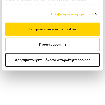
πληροφορίες που τους έχετε παραχωρήσει ή τις οποίες
έχουν συλλέξει σε σχέση με την από μέρους σας χρήση
Προβολή λεπτομερειών
των υπηρεσιών τους. Αν συνεχίσετε να χρησιμοποιείτε
την ιστοσελίδα μας, συναινείτε στη χρήση των cookies
μας.
Επιτρέπονται όλα τα cookies
Προσαρμογή
Χρησιμοποιήστε μόνο τα απαραίτητα cookies