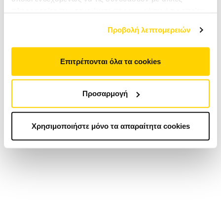
πληροφορίες που τους έχετε παραχωρήσει ή τις οποίες
έχουν συλλέξει σε σχέση με την από μέρους σας χρήση
Προβολή λεπτομερειών
των υπηρεσιών τους. Αν συνεχίσετε να χρησιμοποιείτε
την ιστοσελίδα μας, συναινείτε στη χρήση των cookies
μας.
Επιτρέπονται όλα τα cookies
Προσαρμογή
Χρησιμοποιήστε μόνο τα απαραίτητα cookies